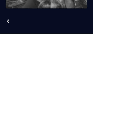
+1 ( 508) 862 8060
office@iprcapecod.com
90 Hinckley Rd, Hyannis, MA 02601, Estados
Unidos