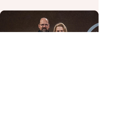
Pra. Zaly
A Pastora Zaly Pretti, se dedica ao
Bloomy Women Ministry que é o
ministério de mulheres da Lighthouse
Church. O ministério nasceu
naturalmente das reuniões semanais
organizadas pela pastora. Nomeado
como Book Club, essa foi uma